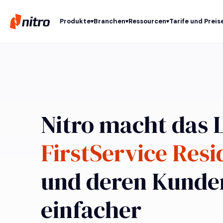
Produkte
Branchen
Ressourcen
Tarife und Preis
Nitro macht das 
FirstService Resi
und deren Kunde
einfacher