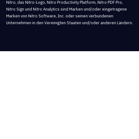
Nitro, das Nitro-Logo, Nitro Productivity Platform, Nitro PDF Pro,
Nitro Sign und Nitro Analytics sind Marken und/oder eingetragene
Marken von Nitro Software, Inc. oder seinen verbundenen
Unternehmen in den Vereinigten Staaten und/oder anderen Ländern.