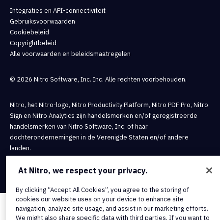
Integraties en API-connectiviteit
Gebruiksvoorwaarden
Cookiebeleid
Copyrightbeleid
Alle voorwaarden en beleidsmaatregelen
© 2026 Nitro Software, Inc. Inc. Alle rechten voorbehouden.
Nitro, het Nitro-logo, Nitro Productivity Platform, Nitro PDF Pro, Nitro
Sign en Nitro Analytics zijn handelsmerken en/of geregistreerde
handelsmerken van Nitro Software, Inc. of haar
dochterondernemingen in de Verenigde Staten en/of andere
landen.
At Nitro, we respect your privacy.
By clicking “Accept All Cookies”, you agree to the storing of
cookies our website uses on your device to enhance site
navigation, analyze site usage, and assist in our marketing efforts.
We might also share specific data with third parties. If you want to