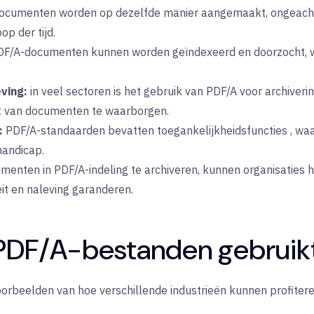
ocumenten worden op dezelfde manier aangemaakt, ongeacht
p der tijd.
F/A-documenten
kunnen worden geïndexeerd en doorzocht, w
ving:
in
veel
sectoren is het gebruik van PDF/A voor archiveri
it van documenten te waarborgen.
:
PDF/A-standaarden
bevatten
toegankelijkheidsfuncties
, wa
andicap.
menten in PDF/A-indeling te archiveren, kunnen organisaties h
eit en naleving garanderen.
 PDF/A-bestanden gebruik
oorbeelden van hoe verschillende industrieën kunnen profite