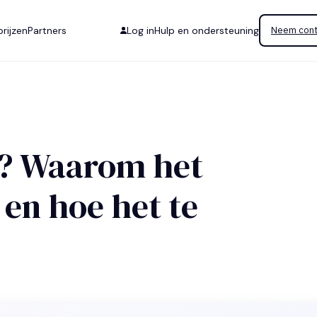
rijzen
Partners
Log in
Hulp en ondersteuning
Neem cont
A? Waarom het
 en hoe het te