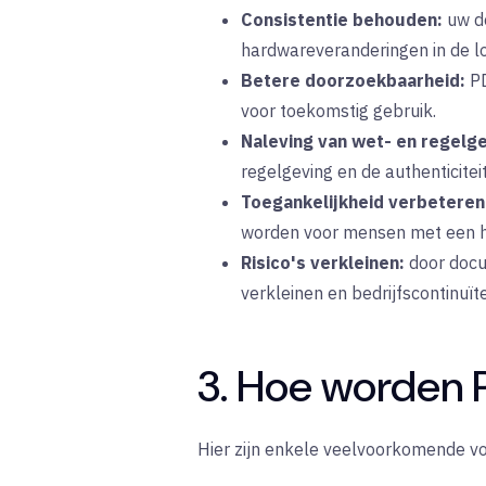
Consistentie behouden:
uw
d
hardwareveranderingen in de loo
Betere doorzoekbaarheid:
PD
voor toekomstig gebruik.
Naleving van wet- en regelge
regelgeving
en
de authenticite
Toegankelijkheid verbeteren
worden voor mensen met een h
Risico's verkleinen:
door
docu
verkleinen en bedrijfscontinuït
3. Hoe worden
Hier zijn enkele veelvoorkomende v