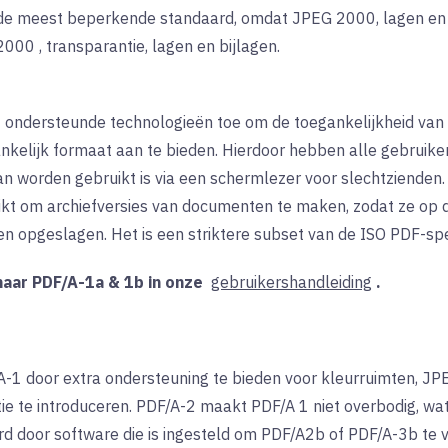
ok de meest beperkende standaard, omdat JPEG 2000, lagen en
2000
, transparantie, lagen en bijlagen.
t
ondersteunde technologieën
toe
om de toegankelijkheid van
kelijk formaat aan te bieden. Hierdoor hebben alle gebruiker
n worden gebruikt is via een schermlezer voor slechtzienden.
ikt om archiefversies van documenten te maken, zodat ze op
 opgeslagen. Het is een striktere subset van de ISO PDF-spec
aar PDF/A-1a & 1b in
onze
gebruikershandleiding
.
-1 door extra ondersteuning te bieden voor kleurruimten, J
ie te introduceren. PDF/A-2 maakt PDF/A 1 niet overbodig, wa
d door software die is ingesteld om PDF/A2b of PDF/A-3b te v