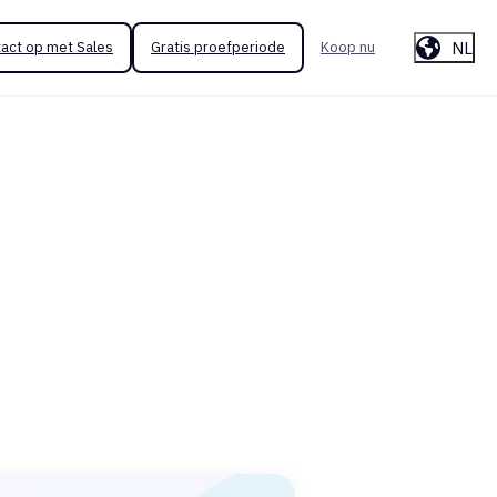
NL
act op met Sales
Gratis proefperiode
Koop nu