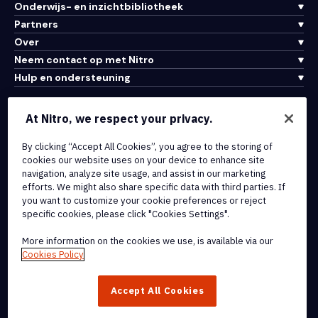
Onderwijs- en inzichtbibliotheek
Partners
Over
Neem contact op met Nitro
Hulp en ondersteuning
Integraties en API-connectiviteit
At Nitro, we respect your privacy.
Gebruiksvoorwaarden
By clicking “Accept All Cookies”, you agree to the storing of
Cookiebeleid
cookies our website uses on your device to enhance site
Copyrightbeleid
navigation, analyze site usage, and assist in our marketing
Alle voorwaarden en beleidsmaatregelen
efforts. We might also share specific data with third parties. If
you want to customize your cookie preferences or reject
specific cookies, please click "Cookies Settings".
© 2026 Nitro Software, Inc. Inc. Alle rechten voorbehouden.
More information on the cookies we use, is available via our
Nitro, het Nitro-logo, Nitro Productivity Platform, Nitro PDF Pro, Nitro
Cookies Policy
Sign en Nitro Analytics zijn handelsmerken en/of geregistreerde
handelsmerken van Nitro Software, Inc. of haar
Accept All Cookies
dochterondernemingen in de Verenigde Staten en/of andere
landen.