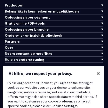
Producten
Belangrijkste kenmerken en mogelijkheden
Oplossingen per segment
Gratis online PDF-tools
Oplossingen per branche
Onderwijs- en inzichtbibliotheek
Partners
Over
Neem contact op met Nitro
Hulp en ondersteuning
Integraties en API-connectiviteit
At Nitro, we respect your privacy.
Gebruiksvoorwaarden
Cookiebeleid
By clicking “Accept All Cookies”, you agree to the storing of
cookies our website uses on your device to enhance site
Copyrightbeleid
navigation, analyze site usage, and assist in our marketing
Alle voorwaarden en beleidsmaatregelen
efforts. We might also share specific data with third parties. If
you want to customize your cookie preferences or reject
specific cookies, please click "Cookies Settings".
© 2026 Nitro Software, Inc. Inc. Alle rechten voorbehouden.