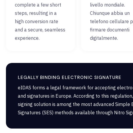
complete a few short
livello mondiale.
steps, resulting in a
Chiunque abbia un
high conversion rate
telefono cellulare 
and a secure, seamless
firmare documenti
experience.
digitalmente.
LEGALLY BINDING ELECTRONIC SIGNATURE
eIDAS forms a legal framework for accepting electroni
and signatures in Europe. According to this regulatio
signing solution is among the most advanced Simple E
Signatures (SES) methods available through Nitro Sig