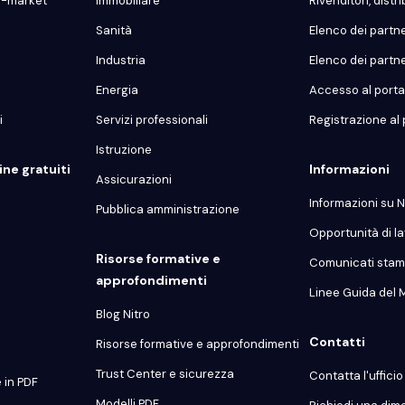
d-market
Immobiliare
Rivenditori, distrib
Sanità
Elenco dei partn
Industria
Elenco dei partn
Energia
Accesso al portal
i
Servizi professionali
Registrazione al 
Istruzione
ne gratuiti
Informazioni
Assicurazioni
Informazioni su N
Pubblica amministrazione
Opportunità di l
Risorse formative e
Comunicati sta
approfondimenti
Linee Guida del 
Blog Nitro
Contatti
Risorse formative e approfondimenti
Trust Center e sicurezza
Contatta l'uffici
 in PDF
Modelli PDF