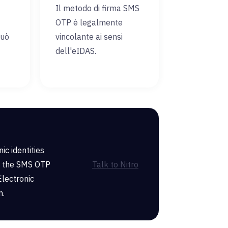
Il metodo di firma SMS
OTP è legalmente
può
vincolante ai sensi
dell'eIDAS.
c identities
Talk to Nitro
n, the SMS OTP
lectronic
n.