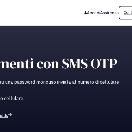
Accedi
Assitenza
Cont
umenti con SMS OTP
su una password monouso inviata al numero di cellulare
o cellulare.
hods