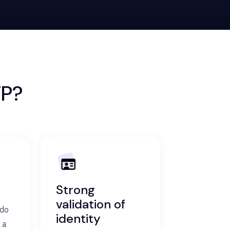
TP?
Strong
validation of
odo
identity
 a