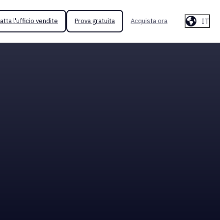
IT
atta l'ufficio vendite
Prova gratuita
Acquista ora