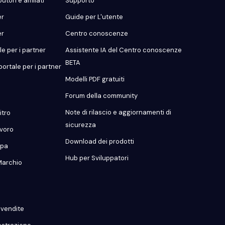
utori e affiliati
Supporto
er
Guide per L'utente
er
Centro conoscenze
e per i partner
Assistente IA del Centro conoscenze
BETA
portale per i partner
Modelli PDF gratuiti
Forum della community
Note di rilascio e aggiornamenti di
itro
sicurezza
avoro
Download dei prodotti
mpa
Hub per Sviluppatori
Marchio
o vendite