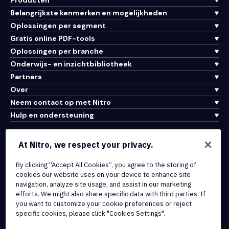
Producten
Belangrijkste kenmerken en mogelijkheden
Oplossingen per segment
Gratis online PDF-tools
Oplossingen per branche
Onderwijs- en inzichtbibliotheek
Partners
Over
Neem contact op met Nitro
Hulp en ondersteuning
Integraties en API-connectiviteit
At Nitro, we respect your privacy.
Gebruiksvoorwaarden
By clicking “Accept All Cookies”, you agree to the storing of
Cookiebeleid
cookies our website uses on your device to enhance site
Copyrightbeleid
navigation, analyze site usage, and assist in our marketing
Alle voorwaarden en beleidsmaatregelen
efforts. We might also share specific data with third parties. If
you want to customize your cookie preferences or reject
specific cookies, please click "Cookies Settings".
© 2026 Nitro Software, Inc. Inc. Alle rechten voorbehouden.