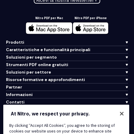
Ricevi la nostra newsletter
Nitro PDF per Mac
Nitro PDF per iPhone
Prodotti
Caratteristiche e funzionalità principali
Soluzioni per segmento
Strumenti PDF online gratuiti
Soluzioni per settore
Risorse formative e approfondimenti
Partner
Informazioni
Contatti
Assistenza
At Nitro, we respect your privacy.
By clicking “Accept All Cookies”, you agree to the storing of
Integrazioni e connettività API
cookies our website uses on your device to enhance site
Termini di servizio