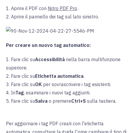
1. Aprire il PDF con
Nitro PDF Pro
.
2. Aprire il pannello dei tag sul lato sinistro.
Per creare un nuovo tag automatico:
1. Fare clic su
Accessibilità
nella
barra multifunzione
superiore.
2. Fare clic su
Etichetta automatica
.
3. Fare clic su
OK
per
sovrascrivere i tag esistenti.
4. In
Tag
, esaminare i nuovi tag aggiunti.
5. Fare clic su
Salva
o
premere
Ctrl+S
sulla
tastiera.
Per aggiornare i tag PDF creati con l'etichetta
automatica, consultare la
guida
Come cambiare il tipo di