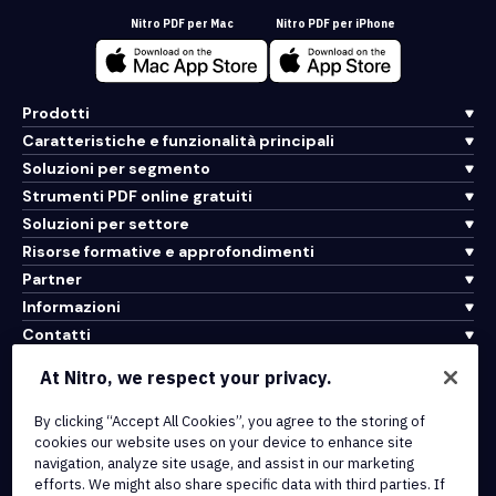
Nitro PDF per Mac
Nitro PDF per iPhone
Prodotti
Caratteristiche e funzionalità principali
Soluzioni per segmento
Strumenti PDF online gratuiti
Soluzioni per settore
Risorse formative e approfondimenti
Partner
Informazioni
Contatti
Assistenza
At Nitro, we respect your privacy.
By clicking “Accept All Cookies”, you agree to the storing of
Integrazioni e connettività API
cookies our website uses on your device to enhance site
Termini di servizio
navigation, analyze site usage, and assist in our marketing
Politica sui cookie
efforts. We might also share specific data with third parties. If
Politica sul copyright