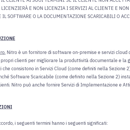
IL CLIENTE AI SUOI TERMINI. SE IL CLIENTE NON ACCETTA
LICENZIERÀ E NON LICENZIA I SERVIZI AL CLIENTE E NON
 IL SOFTWARE O LA DOCUMENTAZIONE SCARICABILI O ACCE
UZIONE
ro.
Nitro è un fornitore di software on-premise e servizi cloud 
 propri clienti per migliorare la produttività documentale e la g
izi che consistono in Servizi Cloud (come definiti nella Sezione 2
nché Software Scaricabile (come definito nella Sezione 2) ins
lienti. Nitro può anche fornire Servizi di Implementazione e Att
ZIONI
Accordo, i seguenti termini hanno i seguenti significati: