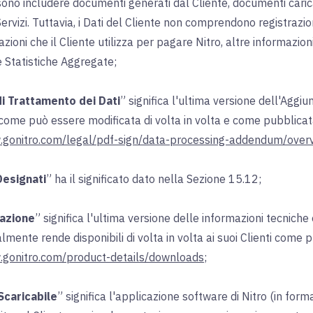
ono includere documenti generati dal Cliente, documenti carica
 Servizi. Tuttavia, i Dati del Cliente non comprendono registrazi
azioni che il Cliente utilizza per pagare Nitro, altre informazioni
e Statistiche Aggregate;
i Trattamento dei Dati
” significa l'ultima versione dell'Aggi
come può essere modificata di volta in volta e come pubblicat
.gonitro.com/legal/pdf-sign/data-processing-addendum/over
Designati
” ha il significato dato nella Sezione 15.12;
azione
” significa l'ultima versione delle informazioni tecniche e
lmente rende disponibili di volta in volta ai suoi Clienti come pu
.gonitro.com/product-details/downloads
;
Scaricabile
” significa l'applicazione software di Nitro (in for