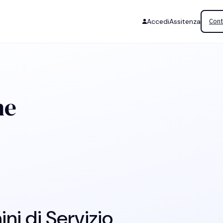
Accedi
Assitenza
Cont
he
ni di Servizio