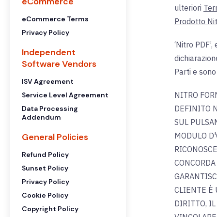
eCommerce
ulteriori
Ter
eCommerce Terms
Prodotto Nit
Privacy Policy
‘Nitro PDF’,
Independent
dichiarazion
Software Vendors
Parti e sono 
ISV Agreement
NITRO FOR
Service Level Agreement
DEFINITO N
Data Processing
Addendum
SUL PULSA
MODULO D'O
General Policies
RICONOSCE
Refund Policy
CONCORDA C
Sunset Policy
GARANTISCE
Privacy Policy
CLIENTE È
Cookie Policy
DIRITTO, I
Copyright Policy