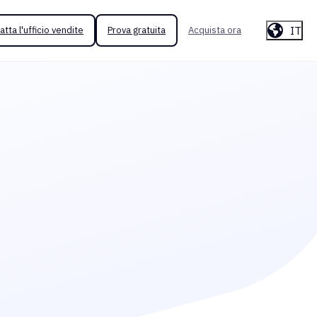
IT
atta l'ufficio vendite
Prova gratuita
Acquista ora