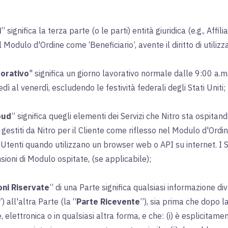
i
” significa la terza parte (o le parti) entità giuridica (e.g., Affi
Modulo d'Ordine come ‘Beneficiario’, avente il diritto di utilizza
vorativo
" significa un giorno lavorativo normale dalle 9:00 a.m
dì al venerdì, escludendo le festività federali degli Stati Uniti;
oud
” significa quegli elementi dei Servizi che Nitro sta ospitand
 gestiti da Nitro per il Cliente come riflesso nel Modulo d'Ordine 
i Utenti quando utilizzano un browser web o API su internet. I 
ioni di Modulo ospitate, (se applicabile);
ni Riservate
” di una Parte significa qualsiasi informazione di
”) all'altra Parte (la “
Parte Ricevente
”), sia prima che dopo la
le, elettronica o in qualsiasi altra forma, e che: (i) è esplicit