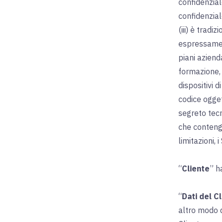
confidenzial
confidenzial
(iii) è trad
espressamen
piani azienda
formazione, i
dispositivi 
codice ogget
segreto tecn
che contengo
limitazioni,
“
Cliente
” h
“
Dati del C
altro modo d