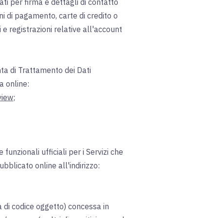
ti per firma e dettagli di contatto
oni di pagamento, carte di credito o
 e registrazioni relative all'account
unta di Trattamento dei Dati
a online:
view
;
 funzionali ufficiali per i Servizi che
bblicato online all'indirizzo:
ma di codice oggetto) concessa in