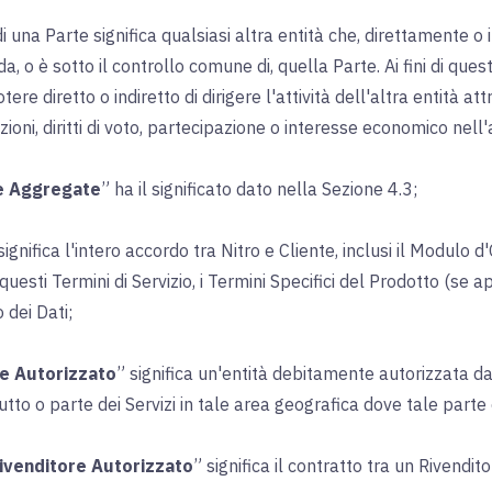
di una Parte significa qualsiasi altra entità che, direttamente o
a, o è sotto il controllo comune di, quella Parte. Ai fini di ques
potere diretto o indiretto di dirigere l'attività dell'altra entità a
ioni, diritti di voto, partecipazione o interesse economico nell'a
he Aggregate
” ha il significato dato nella Sezione 4.3;
significa l'intero accordo tra Nitro e Cliente, inclusi il Modulo d'
uesti Termini di Servizio, i Termini Specifici del Prodotto (se ap
dei Dati;
re Autorizzato
” significa un'entità debitamente autorizzata da 
tutto o parte dei Servizi in tale area geografica dove tale parte 
ivenditore Autorizzato
” significa il contratto tra un Rivendito