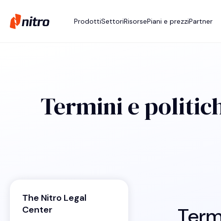
Prodotti
Settori
Risorse
Piani e prezzi
Partner
Termini e politic
The Nitro Legal
Termi
Center