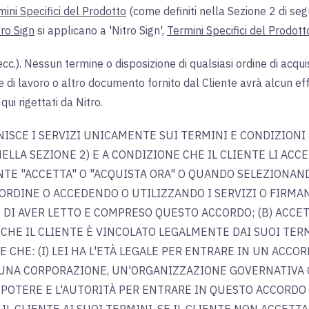
mini Specifici del Prodotto
(come definiti nella Sezione 2 di segu
ro Sign
si applicano a 'Nitro Sign',
Termini Specifici del Prodot
 ecc.). Nessun termine o disposizione di qualsiasi ordine di acqui
e di lavoro o altro documento fornito dal Cliente avrà alcun effet
qui rigettati da Nitro.
NISCE I SERVIZI UNICAMENTE SUI TERMINI E CONDIZIONI
ELLA SEZIONE 2) E A CONDIZIONE CHE IL CLIENTE LI ACCET
NTE "ACCETTA" O "ACQUISTA ORA" O QUANDO SELEZIONAND
RDINE O ACCEDENDO O UTILIZZANDO I SERVIZI O FIRMAND
 DI AVER LETTO E COMPRESO QUESTO ACCORDO; (B) ACCE
HE IL CLIENTE È VINCOLATO LEGALMENTE DAI SUOI TERMI
 CHE: (I) LEI HA L'ETÀ LEGALE PER ENTRARE IN UN ACCORD
 UNA CORPORAZIONE, UN'ORGANIZZAZIONE GOVERNATIVA O 
L POTERE E L'AUTORITÀ PER ENTRARE IN QUESTO ACCORDO