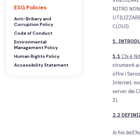
VINCOLARE 
ESG Policies
NITRO NON 
UTILIZZARE
Anti-Bribery and
Corruption Policy
CLOUD.
Code of Conduct
1. INTROD
Environmental
Management Policy
1.1
Chi è Nit
Human Rights Policy
strumenti ai
Accessibility Statement
offre i Serv
Internet, no
server dei C
2).
2.2 DEFINI
Ai fini dell'