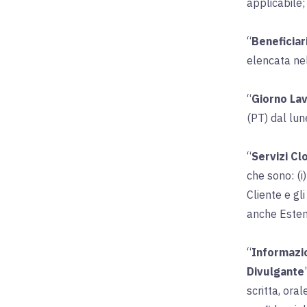
applicabile;
“
Beneficiar
elencata nel 
“
Giorno La
(PT) dal lune
“
Servizi Cl
che sono: (i)
Cliente e gl
anche Estens
“
Informazio
Divulgante
scritta, ora