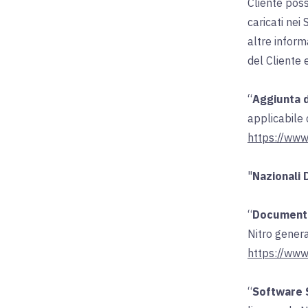
Cliente poss
caricati nei
altre inform
del Cliente 
“
Aggiunta d
applicabile 
https://www
"
Nazionali 
“
Document
Nitro genera
https://www
“
Software 