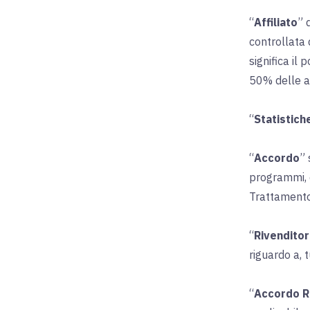
“
Affiliato
” 
controllata d
significa il 
50% delle az
“
Statistic
“
Accordo
” 
programmi, q
Trattamento 
“
Rivendito
riguardo a, 
“
Accordo R