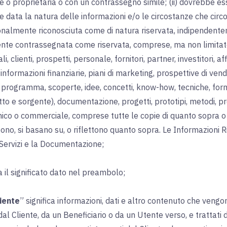
e o proprietaria o con un contrassegno simile; (ii) dovrebbe 
e data la natura delle informazioni e/o le circostanze che cir
izionalmente riconosciuta come di natura riservata, indipenden
te contrassegnata come riservata, comprese, ma non limitate a
li, clienti, prospetti, personale, fornitori, partner, investitori, aff
nformazioni finanziarie, piani di marketing, prospettive di vendita
di programma, scoperte, idee, concetti, know-how, tecniche, form
to e sorgente), documentazione, progetti, prototipi, metodi, pro
ico o commerciale, comprese tutte le copie di quanto sopra o qu
no, si basano su, o riflettono quanto sopra. Le Informazioni R
 i Servizi e la Documentazione;
a il significato dato nel preambolo;
liente
” significa informazioni, dati e altro contenuto che vengon
al Cliente, da un Beneficiario o da un Utente verso, e trattati da