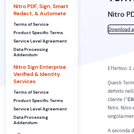
Nitro PDF, Sign, Smart
Nitro P
Redact, & Automate
Terms of Service
Download a
Product Specific Terms
Service Level Agreement
Data Processing
Addendum
Nitro Sign Enterprise
Effettivo: 1
Verified & Identity
Services
Questi Termin
definito nel
Terms of Service
cliente (“
Cl
Product Specific Terms
Nitro. Nitro
Service Level Agreement
singolarmen
Data Processing
Addendum
A seconda de