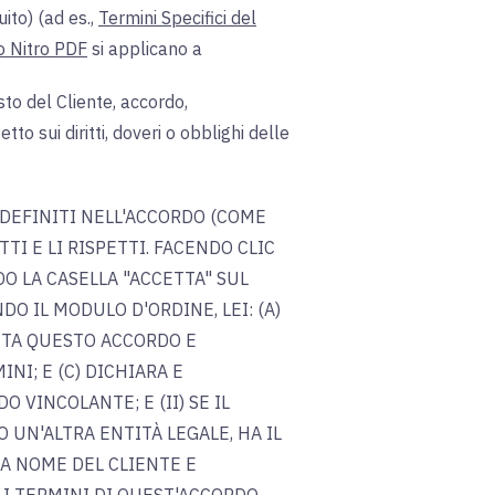
ito) (ad es.,
Termini Specifici del
to Nitro PDF
si applicano a
sto del Cliente, accordo,
to sui diritti, doveri o obblighi delle
 DEFINITI NELL'ACCORDO (COME
TI E LI RISPETTI. FACENDO CLIC
O LA CASELLA "ACCETTA" SUL
O IL MODULO D'ORDINE, LEI: (A)
TTA QUESTO ACCORDO E
NI; E (C) DICHIARA E
O VINCOLANTE; E (II) SE IL
UN'ALTRA ENTITÀ LEGALE, HA IL
 A NOME DEL CLIENTE E