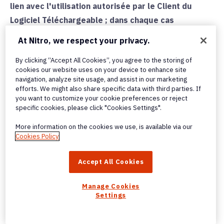
lien avec l'utilisation autorisée par le Client du
Logiciel Téléchargeable ; dans chaque cas
exclusivement conformément aux termes et
At Nitro, we respect your privacy.
conditions ci-inclus et sous réserve des Conditions
By clicking “Accept All Cookies”, you agree to the storing of
d'Utilisation qui pourraient s'appliquer à des
cookies our website uses on your device to enhance site
Utilisateurs individuels. Ces besoins internes
navigation, analyze site usage, and assist in our marketing
efforts. We might also share specific data with third parties. If
n'incluent pas l'utilisation par une société mère,
you want to customize your cookie preferences or reject
une filiale, ou un Affilié du Client, ou tout autre
specific cookies, please click "Cookies Settings".
tiers, à moins qu'elle ne soit spécifiquement
More information on the cookies we use, is available via our
autorisée dans cet Accord, et le Client ne doit
Cookies Policy
permettre aucune utilisation de ce type. Le Client
est responsable d'installer et d'administrer le
Accept All Cookies
Logiciel Téléchargeable.
Manage Cookies
Settings
3.3
Restrictions d'Utilisation
. Le Client ne doit pas
utiliser la Propriété Intellectuelle de Nitro pour