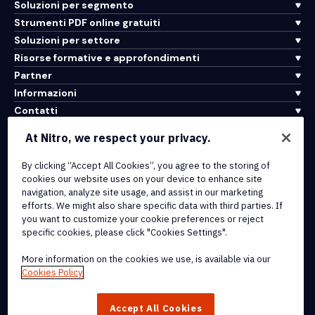
Soluzioni per segmento
Strumenti PDF online gratuiti
Soluzioni per settore
Risorse formative e approfondimenti
Partner
Informazioni
Contatti
Assistenza
At Nitro, we respect your privacy.
By clicking “Accept All Cookies”, you agree to the storing of
Integrazioni e connettività API
cookies our website uses on your device to enhance site
Termini di servizio
navigation, analyze site usage, and assist in our marketing
Politica sui cookie
efforts. We might also share specific data with third parties. If
Politica sul copyright
you want to customize your cookie preferences or reject
Tutti i termini e le politiche
specific cookies, please click "Cookies Settings".
More information on the cookies we use, is available via our
© 2026 Nitro Software, Inc. Tutti i diritti riservati.
Cookies Policy
Nitro, il logo Nitro, Nitro Productivity Platform, Nitro PDF Pro, Nitro
Accept All Cookies