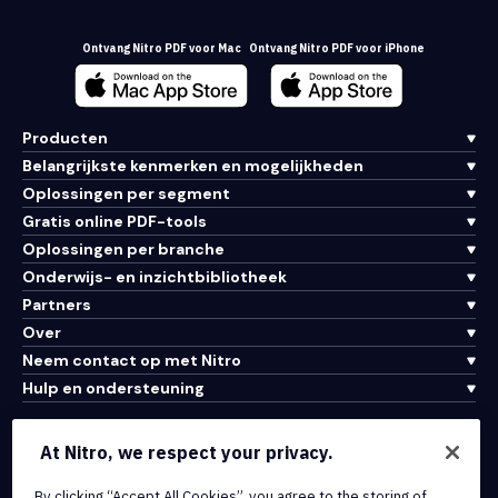
Ontvang Nitro PDF voor Mac
Ontvang Nitro PDF voor iPhone
Producten
Belangrijkste kenmerken en mogelijkheden
Oplossingen per segment
Gratis online PDF-tools
Oplossingen per branche
Onderwijs- en inzichtbibliotheek
Partners
Over
Neem contact op met Nitro
Hulp en ondersteuning
Integraties en API-connectiviteit
At Nitro, we respect your privacy.
Gebruiksvoorwaarden
By clicking “Accept All Cookies”, you agree to the storing of
Cookiebeleid