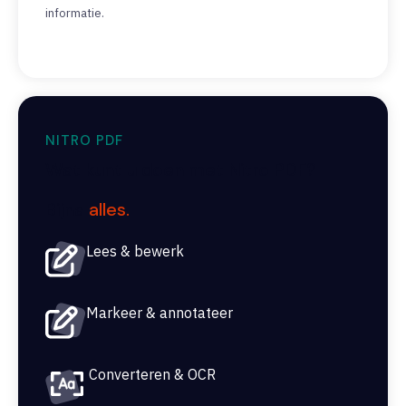
informatie.
NITRO PDF
Wat kunt u doen met Nitro PDF?
Bijna
alles.
Lees & bewerk
Markeer & annotateer
Converteren & OCR