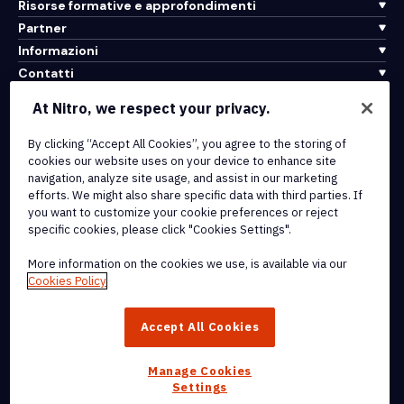
Risorse formative e approfondimenti
Partner
Informazioni
Contatti
Assistenza
At Nitro, we respect your privacy.
Integrazioni e connettività API
By clicking “Accept All Cookies”, you agree to the storing of
cookies our website uses on your device to enhance site
Termini di servizio
navigation, analyze site usage, and assist in our marketing
Politica sui cookie
efforts. We might also share specific data with third parties. If
Politica sul copyright
you want to customize your cookie preferences or reject
Tutti i termini e le politiche
specific cookies, please click "Cookies Settings".
More information on the cookies we use, is available via our
© 2026 Nitro Software, Inc. Tutti i diritti riservati.
Cookies Policy
Nitro, il logo Nitro, Nitro Productivity Platform, Nitro PDF Pro, Nitro
Accept All Cookies
Sign e Nitro Analytics sono marchi e/o marchi registrati di Nitro
Software, Inc. o delle sue affiliate negli Stati Uniti e/o in altri paesi.
Manage Cookies
Settings