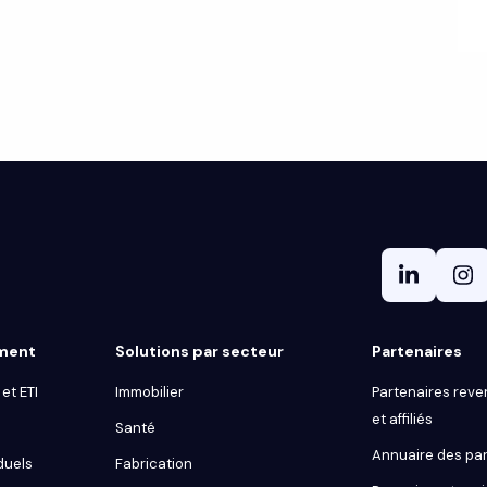
gment
Solutions par secteur
Partenaires
et ETI
Immobilier
Partenaires reve
et affiliés
Santé
Annuaire des par
duels
Fabrication