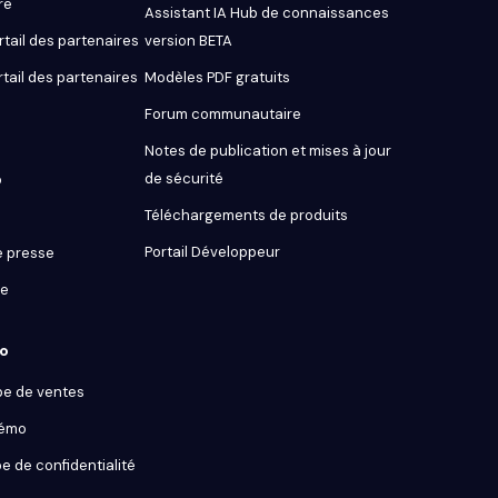
re
Assistant IA Hub de connaissances
tail des partenaires
version BETA
rtail des partenaires
Modèles PDF gratuits
Forum communautaire
Notes de publication et mises à jour
de sécurité
o
Téléchargements de produits
Portail Développeur
 presse
ue
ro
pe de ventes
démo
e de confidentialité