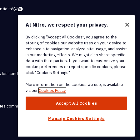
tialité
At Nitro, we respect your privacy.
By clicking “Accept All Cookies”, you agree to the
storing of cookies our website uses on your device to
enhance site navigation, analyze site usage, and assist
in our marketing efforts. We might also share specific
data with third parties. If you want to customize your
cookie preferences or reject specific cookies, please
click "Cookies Settings".
 les conditions et politiques
More information on the cookies we use, is available
via our
Cookies Policy
Accept All Cookies
rques commerciales de Nitro
Manage Cookies Settings