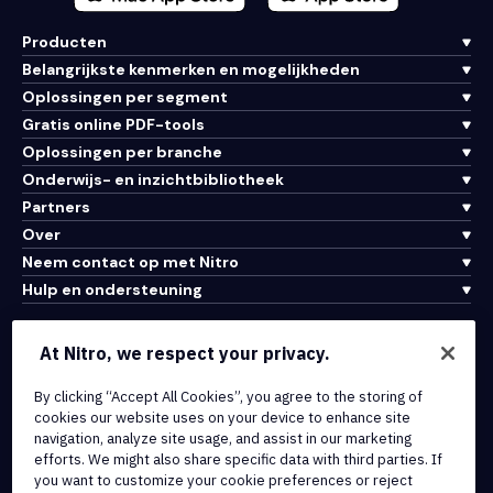
Producten
Belangrijkste kenmerken en mogelijkheden
Oplossingen per segment
Gratis online PDF-tools
Oplossingen per branche
Onderwijs- en inzichtbibliotheek
Partners
Over
Neem contact op met Nitro
Hulp en ondersteuning
Integraties en API-connectiviteit
At Nitro, we respect your privacy.
Gebruiksvoorwaarden
By clicking “Accept All Cookies”, you agree to the storing of
Cookiebeleid
cookies our website uses on your device to enhance site
Copyrightbeleid
navigation, analyze site usage, and assist in our marketing
Alle voorwaarden en beleidsmaatregelen
efforts. We might also share specific data with third parties. If
you want to customize your cookie preferences or reject