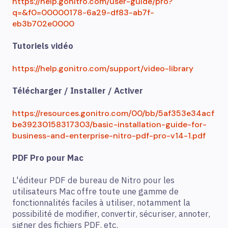
https://help.gonitro.com/user-guide/pro?
q=&f0=00000178-6a29-df83-ab7f-
eb3b702e0000
Tutoriels vidéo
https://help.gonitro.com/support/video-library
Télécharger / Installer / Activer
https://resources.gonitro.com/00/bb/5af353e34acf
be39230158317303/basic-installation-guide-for-
business-and-enterprise-nitro-pdf-pro-v14-1.pdf
PDF Pro pour Mac
L'éditeur PDF de bureau de Nitro pour les
utilisateurs Mac offre toute une gamme de
fonctionnalités faciles à utiliser, notamment la
possibilité de modifier, convertir, sécuriser, annoter,
signer des fichiers PDF, etc.