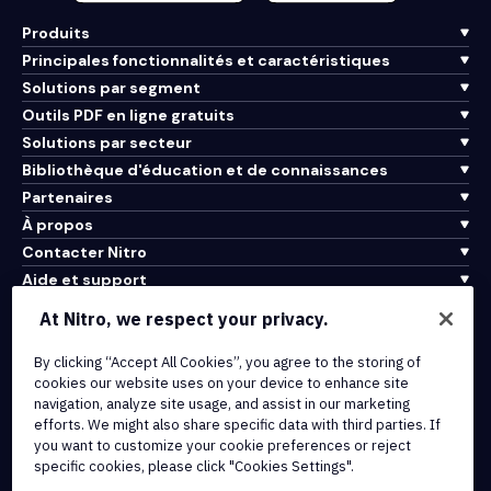
Produits
Principales fonctionnalités et caractéristiques
Solutions par segment
Outils PDF en ligne gratuits
Solutions par secteur
Bibliothèque d'éducation et de connaissances
Partenaires
À propos
Contacter Nitro
Aide et support
At Nitro, we respect your privacy.
Intégrations et connectivité API
Conditions d'utilisation
By clicking “Accept All Cookies”, you agree to the storing of
cookies our website uses on your device to enhance site
Politique de cookies
navigation, analyze site usage, and assist in our marketing
Politique de copyright
efforts. We might also share specific data with third parties. If
Toutes les conditions et politiques
you want to customize your cookie preferences or reject
specific cookies, please click "Cookies Settings".