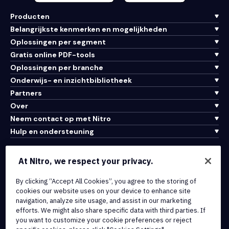
Producten
Belangrijkste kenmerken en mogelijkheden
Oplossingen per segment
Gratis online PDF-tools
Oplossingen per branche
Onderwijs- en inzichtbibliotheek
Partners
Over
Neem contact op met Nitro
Hulp en ondersteuning
Integraties en API-connectiviteit
At Nitro, we respect your privacy.
Gebruiksvoorwaarden
Cookiebeleid
By clicking “Accept All Cookies”, you agree to the storing of
cookies our website uses on your device to enhance site
Copyrightbeleid
navigation, analyze site usage, and assist in our marketing
Alle voorwaarden en beleidsmaatregelen
efforts. We might also share specific data with third parties. If
you want to customize your cookie preferences or reject