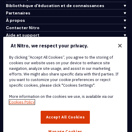
Bibliothèque d'éducation et de connaissances
Partenaires
À propos
Contacter Nitro
Aide et support
At Nitro, we respect your privacy.
Intégrations et connectivité API
By clicking “Accept All Cookies”, you agree to the storing of
Conditions d'utilisation
cookies our website uses on your device to enhance site
Politique de cookies
navigation, analyze site usage, and assist in our marketing
Politique de copyright
efforts. We might also share specific data with third parties. If
Toutes les conditions et politiques
you want to customize your cookie preferences or reject
specific cookies, please click "Cookies Settings".
© 2026 Nitro Software, Inc. Tous droits réservés.
More information on the cookies we use, is available via our
Cookies Policy
Nitro, le logo Nitro, Nitro Productivity Platform, Nitro PDF Pro, Nitro
Sign, et Nitro Analytics sont des marques déposées et/ou des
Accept All Cookies
marques commerciales de Nitro Software, Inc. ou de ses affiliés
aux États-Unis et/ou dans d'autres pays.
Manage Cookies