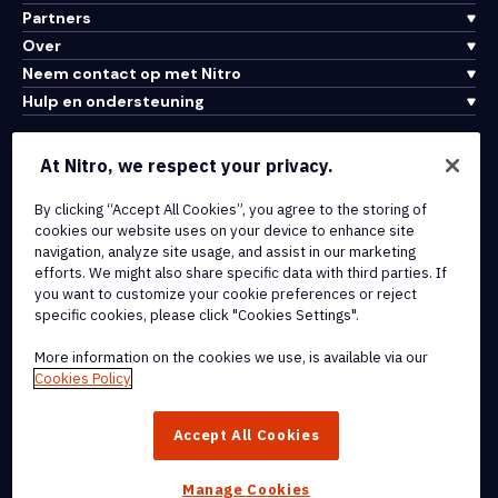
Partners
Over
Neem contact op met Nitro
Hulp en ondersteuning
Integraties en API-connectiviteit
At Nitro, we respect your privacy.
Gebruiksvoorwaarden
By clicking “Accept All Cookies”, you agree to the storing of
Cookiebeleid
cookies our website uses on your device to enhance site
Copyrightbeleid
navigation, analyze site usage, and assist in our marketing
Alle voorwaarden en beleidsmaatregelen
efforts. We might also share specific data with third parties. If
you want to customize your cookie preferences or reject
specific cookies, please click "Cookies Settings".
© 2026 Nitro Software, Inc. Inc. Alle rechten voorbehouden.
More information on the cookies we use, is available via our
Nitro, het Nitro-logo, Nitro Productivity Platform, Nitro PDF Pro, Nitro
Cookies Policy
Sign en Nitro Analytics zijn handelsmerken en/of geregistreerde
handelsmerken van Nitro Software, Inc. of haar
Accept All Cookies
dochterondernemingen in de Verenigde Staten en/of andere
landen.
Manage Cookies