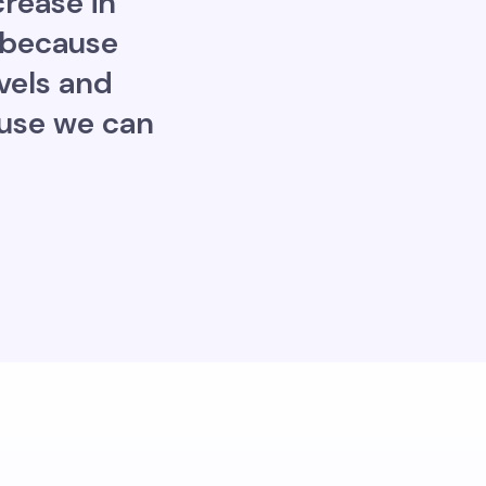
crease in
 because
evels and
ause we can