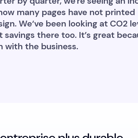
rter by quarter, we're seeing an in
t how many pages have not printed
 sign. We‘ve been looking at CO2 l
t savings there too. It’s great bec
n with the business.
entreprise plus durable