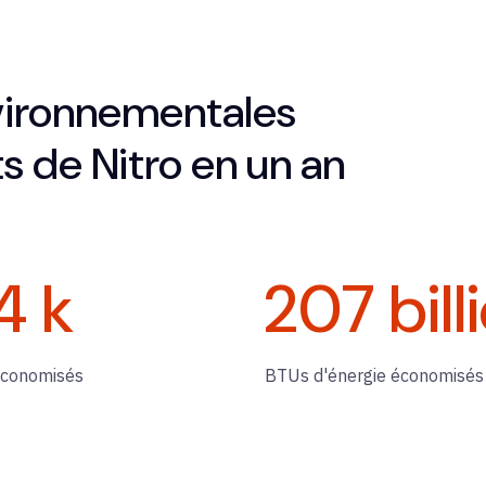
vironnementales
s de Nitro en un an
4
k
207
bill
économisés
BTUs d'énergie économisés