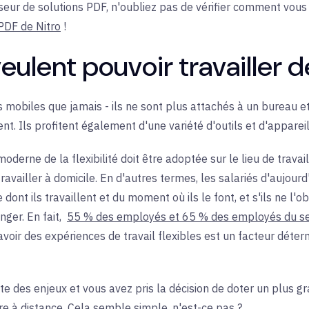
sseur de solutions PDF, n'oubliez pas de vérifier comment vou
PDF de Nitro
!
ulent pouvoir travailler d
 mobiles que jamais - ils ne sont plus attachés à un bureau et
nt. Ils profitent également d'une variété d'outils et d'appareil
derne de la flexibilité doit être adoptée sur le lieu de travai
ravailler à domicile. En d'autres termes, les salariés d'aujourd
ont ils travaillent et du moment où ils le font, et s'ils ne l'obti
nger. En fait,
55 % des employés et 65 % des employés du se
avoir des expériences de travail flexibles est un facteur déter
nte des enjeux et vous avez pris la décision de doter un plus
e à distance. Cela semble simple, n'est-ce pas ?