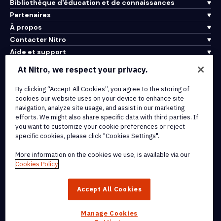
Bibliothèque d'éducation et de connaissances
Partenaires
À propos
Contacter Nitro
Aide et support
At Nitro, we respect your privacy.
Intégrations et connectivité API
By clicking “Accept All Cookies”, you agree to the storing of
Conditions d'utilisation
cookies our website uses on your device to enhance site
Politique de cookies
navigation, analyze site usage, and assist in our marketing
Politique de copyright
efforts. We might also share specific data with third parties. If
Toutes les conditions et politiques
you want to customize your cookie preferences or reject
specific cookies, please click "Cookies Settings".
© 2026 Nitro Software, Inc. Tous droits réservés.
More information on the cookies we use, is available via our
Cookies Policy
Nitro, le logo Nitro, Nitro Productivity Platform, Nitro PDF Pro, Nitro
Sign, et Nitro Analytics sont des marques déposées et/ou des
Accept All Cookies
marques commerciales de Nitro Software, Inc. ou de ses affiliés
aux États-Unis et/ou dans d'autres pays.
Manage Cookies