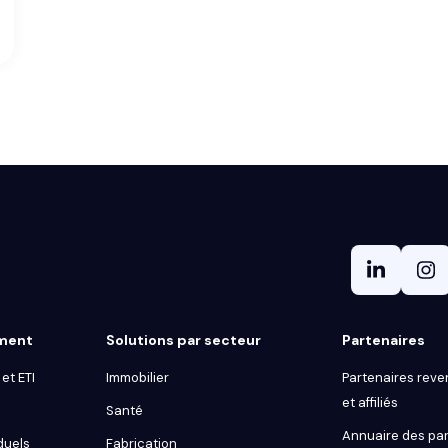
gment
Solutions par secteur
Partenaires
et ETI
Immobilier
Partenaires reve
et affiliés
Santé
Annuaire des par
duels
Fabrication