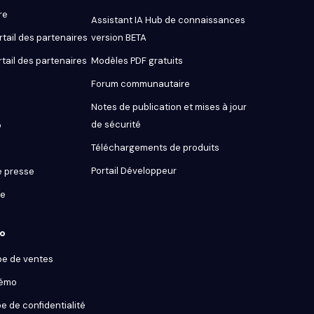
re
Assistant IA Hub de connaissances
tail des partenaires
version BETA
rtail des partenaires
Modèles PDF gratuits
Forum communautaire
Notes de publication et mises à jour
de sécurité
o
Téléchargements de produits
Portail Développeur
 presse
ue
ro
pe de ventes
démo
e de confidentialité