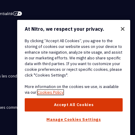
tialité
At Nitro, we respect your privacy.
By clicking “Accept All Cookies”, you agree to the
storing of cookies our website uses on your device to
enhance site navigation, analyze site usage, and assist
in our marketing efforts. We might also share specific
data with third parties. If you want to customize your
cookie preferences or reject specific cookies, please
click "Cookies Settings".
 les conditions et politiques
More information on the cookies we use, is available
via our
Cookies Policy
Accept All Cookies
rques commerciales de Nitro
Manage Cookies Settings