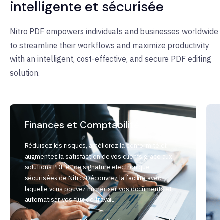
intelligente et sécurisée
Nitro PDF empowers individuals and businesses worldwide
to streamline their workflows and maximize productivity
with an intelligent, cost-effective, and secure PDF editing
solution.
Finances et Comptabilité
Réduisez les risques, améliorez la conformité et
augmentez la satisfaction de vos clients grâce aux
solutions PDF et de signature électronique
sécurisées de Nitro. Découvrez la facilité avec
laquelle vous pouvez numériser vos documents et
automatiser vos flux de travail.