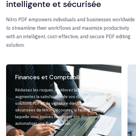
intelligente et sécurisée
Nitro PDF empowers individuals and businesses worldwide
to streamline their workflows and maximize productivity
with an intelligent, cost-effective, and secure PDF editing
solution.
Finances et Comptabilité
Réduisez les risques, améliorez la conformité et
augmentez la satisfaction de vos clients grâce aux
solutions PDF et de signature électronique
sécurisées de Nitro. Découvrez la facilité avec
laquelle vous pouvez numériser vos documents et
automatiser vos flux de travail.