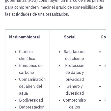
gobernanza (ASG) constituyen un marco de tres pilares
para comprender y medir el grado de sostenibilidad de
las actividades de una organización.
Medioambiental
Social
Gobe
Cambio
Satisfacción
Co
climático
del cliente
de
Emisiones de
Protección
Est
carbono
de datos y
c
Contaminación
privacidad
a
del aire y del
Género y
S
agua
diversidad
c
Biodiversidad
Compromiso
Rem
Deforestación
de los