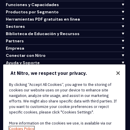
Funciones y Capacidades
Productos por Segmento
Herramientas PDF gratuitas en línea
Sectores
Biblioteca de Educación y Recursos
Partners
Empresa
Conectar con Nitro
Ayuda y Soporte
At Nitro, we respect your privacy.
Integrations & API Connectivity
Terms of Service
By clicking “Accept All Cookies”, you agree to the storing of
cookies our website uses on your device to enhance site
Cookie Policy
navigation, analyze site usage, and assist in our marketing
Copyright Policy
efforts. We might also share specific data with third parties. If
All Terms & Policies
you want to customize your cookie preferences or reject
specific cookies, please click "Cookies Settings".
© 2026 Nitro Software, Inc. All rights reserved.
More information on the cookies we use, is available via our
Cookies Policy