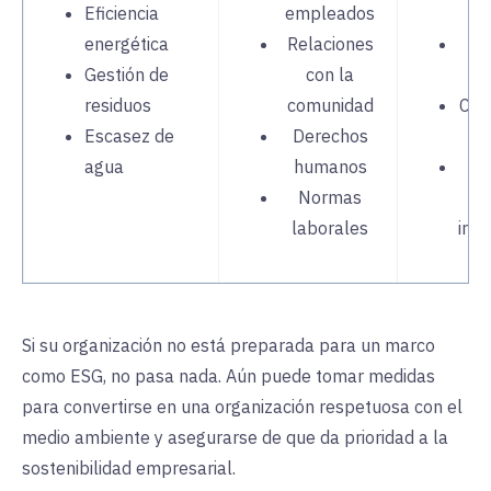
Eficiencia
empleados
e
energética
Relaciones
G
Gestión de
con la
residuos
comunidad
Con
Escasez de
Derechos
agua
humanos
Si
Normas
de
laborales
irre
Si su organización no está preparada para un marco
como ESG, no pasa nada. Aún puede tomar medidas
para convertirse en una organización respetuosa con el
medio ambiente y asegurarse de que da prioridad a la
sostenibilidad empresarial.