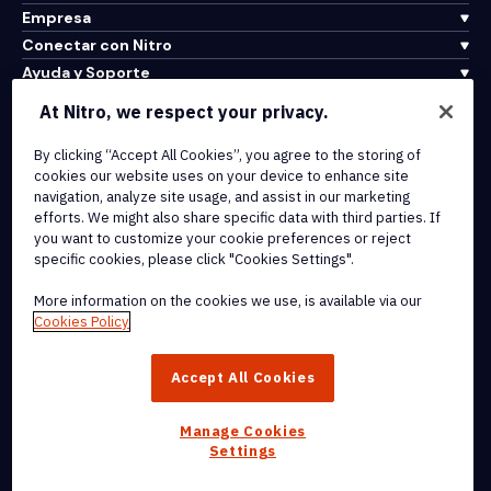
Empresa
Conectar con Nitro
Ayuda y Soporte
At Nitro, we respect your privacy.
Integrations & API Connectivity
By clicking “Accept All Cookies”, you agree to the storing of
Terms of Service
cookies our website uses on your device to enhance site
Cookie Policy
navigation, analyze site usage, and assist in our marketing
Copyright Policy
efforts. We might also share specific data with third parties. If
All Terms & Policies
you want to customize your cookie preferences or reject
specific cookies, please click "Cookies Settings".
© 2026 Nitro Software, Inc. All rights reserved.
More information on the cookies we use, is available via our
Cookies Policy
Nitro, the Nitro logo, Nitro Productivity Platform, Nitro PDF Pro, Nitro
Sign, and Nitro Analytics are trademarks and/or registered
Accept All Cookies
trademarks, of Nitro Software, Inc. or its affiliates in the United
States and/or other countries.
Manage Cookies
Settings