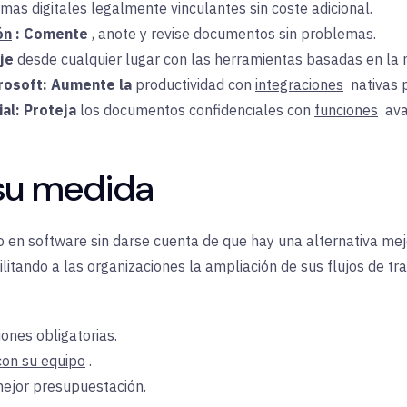
rmas digitales
legalmente
vinculantes sin coste adicional.
ón
:
Comente
, anote y revise documentos sin problemas.
aje
desde cualquier lugar con las herramientas basadas en la 
rosoft:
Aumente la
productividad con
integraciones
nativas
al:
Proteja
los documentos confidenciales con
funciones
ava
 su medida
n software sin darse cuenta de que hay una alternativa mejo
ilitando a las organizaciones la ampliación de sus flujos de t
iones obligatorias.
con su equipo
.
mejor presupuestación.