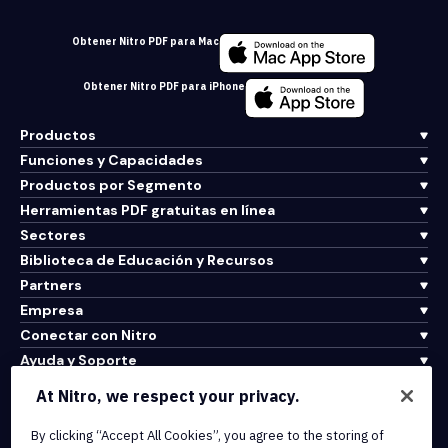
Obtener Nitro PDF para Mac
Obtener Nitro PDF para iPhone
Productos
Funciones y Capacidades
Productos por Segmento
Herramientas PDF gratuitas en línea
Sectores
Biblioteca de Educación y Recursos
Partners
Empresa
Conectar con Nitro
Ayuda y Soporte
At Nitro, we respect your privacy.
Integrations & API Connectivity
By clicking “Accept All Cookies”, you agree to the storing of
Terms of Service