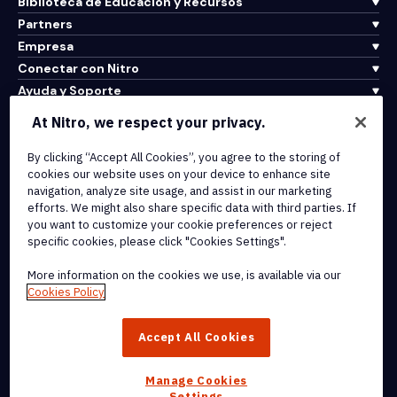
Biblioteca de Educación y Recursos
Partners
Empresa
Conectar con Nitro
Ayuda y Soporte
At Nitro, we respect your privacy.
Integrations & API Connectivity
By clicking “Accept All Cookies”, you agree to the storing of
Terms of Service
cookies our website uses on your device to enhance site
Cookie Policy
navigation, analyze site usage, and assist in our marketing
Copyright Policy
efforts. We might also share specific data with third parties. If
All Terms & Policies
you want to customize your cookie preferences or reject
specific cookies, please click "Cookies Settings".
© 2026 Nitro Software, Inc. All rights reserved.
More information on the cookies we use, is available via our
Cookies Policy
Nitro, the Nitro logo, Nitro Productivity Platform, Nitro PDF Pro, Nitro
Sign, and Nitro Analytics are trademarks and/or registered
Accept All Cookies
trademarks, of Nitro Software, Inc. or its affiliates in the United
States and/or other countries.
Manage Cookies
Settings