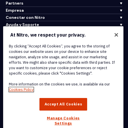
Partners
Empresa
Conectar con Nitro
Ayuda y Soporte
At Nitro, we respect your privacy.
Integrations & API Connectivity
By clicking “Accept All Cookies”, you agree to the storing of
Terms of Service
cookies our website uses on your device to enhance site
Cookie Policy
navigation, analyze site usage, and assist in our marketing
Copyright Policy
efforts. We might also share specific data with third parties. If
All Terms & Policies
you want to customize your cookie preferences or reject
specific cookies, please click "Cookies Settings".
© 2026 Nitro Software, Inc. All rights reserved.
More information on the cookies we use, is available via our
Cookies Policy
Nitro, the Nitro logo, Nitro Productivity Platform, Nitro PDF Pro, Nitro
Sign, and Nitro Analytics are trademarks and/or registered
Accept All Cookies
trademarks, of Nitro Software, Inc. or its affiliates in the United
States and/or other countries.
Manage Cookies
Settings