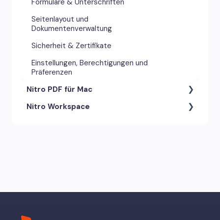
Formulare & Unterschriften
Seitenlayout und
Dokumentenverwaltung
Sicherheit & Zertifikate
Einstellungen, Berechtigungen und
Präferenzen
Nitro PDF für Mac
Nitro Workspace
Anmerkungswerkzeuge &
Kommentare
Konto & Zugang
Einstellungen, Berechtigungen und
Präferenzen