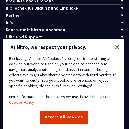
Produkte nach Branche
Bibliothek für Bildung und Einblicke
Partner
Info
Kontakt mit Nitro aufnehmen
Hilfe und Support
At Nitro, we respect your privacy.
Integrationen und API-Konnektivität
By clicking “Accept All Cookies”, you agree to the storing of
Nutzungsbedingungen
cookies our website uses on your device to enhance site
Cookie-Richtlinie
navigation, analyze site usage, and assist in our marketing
Copyright-Richtlinie
efforts. We might also share specific data with third parties. If
Alle Bedingungen und Richtlinien
you want to customize your cookie preferences or reject
specific cookies, please click "Cookies Settings".
© 2026 Nitro Software, Inc. Alle Rechte vorbehalten.
More information on the cookies we use, is available via our
Cookies Policy
Nitro, das Nitro-Logo, Nitro Productivity Platform, Nitro PDF Pro,
Nitro Sign und Nitro Analytics sind Marken und/oder eingetragene
Accept All Cookies
Marken von Nitro Software, Inc. oder seinen verbundenen
Unternehmen in den Vereinigten Staaten und/oder anderen Ländern.