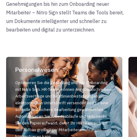
Genehmigungen bis hin zum Onboarding neuer
Mitarbeiter – Nitro Sign stellt Teams die Tools bereit,
um Dokumente intelligenter und schneller zu
bearbeiten und digital zu unterzeichnen.
Personalwesen
Optimieren Sie die Einstellung und das Onboarding
mit Nitro Sign. HR-Teams können Angebotsschreiben,
Arbeitsverträge und Richtlinienbestätigungen zur
elektronischen Unterschrift versenden und so eine
schnelle und sichere Bearbeitung gewährleisten.
Automatisieren Sie Arbeitsabläufe und reduzieren
Sie den Papieraufwand, damit Ihr HR-Team sich auf
den Aufbau großartiger Mitarbeitererfahrungen
konzentrieren kann.