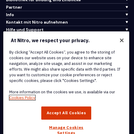
Partner
Info
Kontakt mit Nitro aufnehmen
Hilfe und Support
At Nitro, we respect your privacy.
Integrationen und API-Konnektivität
Nutzungsbedingungen
By clicking “Accept All Cookies”, you agree to the storing of
cookies our website uses on your device to enhance site
Cookie-Richtlinie
navigation, analyze site usage, and assist in our marketing
Copyright-Richtlinie
efforts. We might also share specific data with third parties. If
Alle Bedingungen und Richtlinien
you want to customize your cookie preferences or reject
specific cookies, please click "Cookies Settings".
© 2026 Nitro Software, Inc. Alle Rechte vorbehalten.
More information on the cookies we use, is available via our
Cookies Policy
Nitro, das Nitro-Logo, Nitro Productivity Platform, Nitro PDF Pro,
Nitro Sign und Nitro Analytics sind Marken und/oder eingetragene
Accept All Cookies
Marken von Nitro Software, Inc. oder seinen verbundenen
Unternehmen in den Vereinigten Staaten und/oder anderen Ländern.
Manage Cookies
Settings