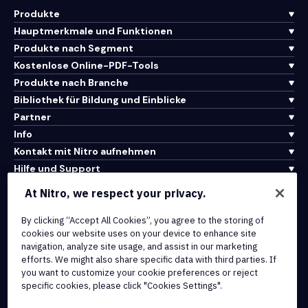
Produkte
Hauptmerkmale und Funktionen
Produkte nach Segment
Kostenlose Online-PDF-Tools
Produkte nach Branche
Bibliothek für Bildung und Einblicke
Partner
Info
Kontakt mit Nitro aufnehmen
Hilfe und Support
At Nitro, we respect your privacy.
Integrationen und API-Konnektivität
By clicking “Accept All Cookies”, you agree to the storing of
Nutzungsbedingungen
cookies our website uses on your device to enhance site
Cookie-Richtlinie
navigation, analyze site usage, and assist in our marketing
Copyright-Richtlinie
efforts. We might also share specific data with third parties. If
Alle Bedingungen und Richtlinien
you want to customize your cookie preferences or reject
specific cookies, please click "Cookies Settings".
© 2026 Nitro Software, Inc. Alle Rechte vorbehalten.