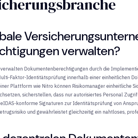
sicherungsbranche
obale Versicherungsunter
htigungen verwalten?
verwalten Dokumentenberechtigungen durch die Implementier
Multi-Faktor-Identitätsprüfung innerhalb einer einheitlichen 
einer Plattform wie Nitro können Risikomanager einheitliche Sich
hsetzen, sicherstellen, dass nur autorisiertes Personal Zugrif
eIDAS-konforme Signaturen zur Identitätsprüfung von Anspruc
trugsrisiko und gewährleistet gleichzeitig ein nahtloses, prof