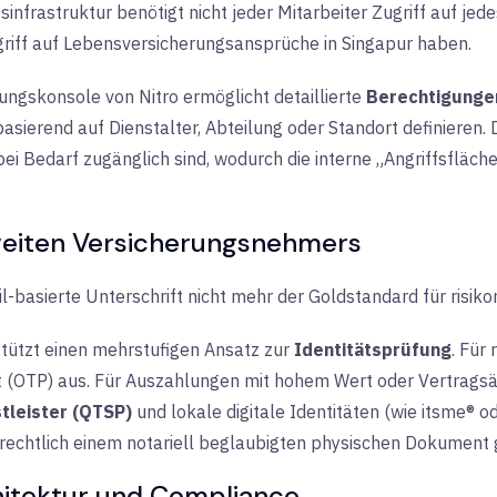
infrastruktur benötigt nicht jeder Mitarbeiter Zugriff auf jed
griff auf Lebensversicherungsansprüche in Singapur haben.
ngskonsole von Nitro ermöglicht detaillierte
Berechtigunge
ierend auf Dienstalter, Abteilung oder Standort definieren. Di
 Bedarf zugänglich sind, wodurch die interne „Angriffsfläch
eiten Versicherungsnehmers
l-basierte Unterschrift nicht mehr der Goldstandard für risik
stützt einen mehrstufigen Ansatz zur
Identitätsprüfung
. Für
(OTP) aus. Für Auszahlungen mit hohem Wert oder Vertragsän
stleister (QTSP)
und lokale digitale Identitäten (wie itsme® 
 rechtlich einem notariell beglaubigten physischen Dokument g
hitektur und Compliance