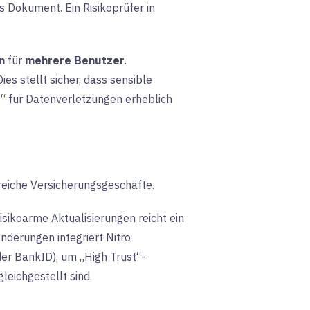
es Dokument. Ein Risikoprüfer in
n
für
mehrere Benutzer
.
es stellt sicher, dass sensible
e“ für Datenverletzungen erheblich
oreiche Versicherungsgeschäfte.
 risikoarme Aktualisierungen reicht ein
derungen integriert Nitro
oder BankID)
,
um „High Trust“-
leichgestellt sind.