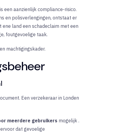
 een aanzienlijk compliance-risico.
s en polisverlengingen, ontstaat er
het ene land een schadeclaim met een
e, foutgevoelige taak.
 en machtigingskader.
ngsbeheer
l
 document. Een verzekeraar in Londen
oor meerdere gebruikers
mogelijk
.
t ervoor dat gevoelige