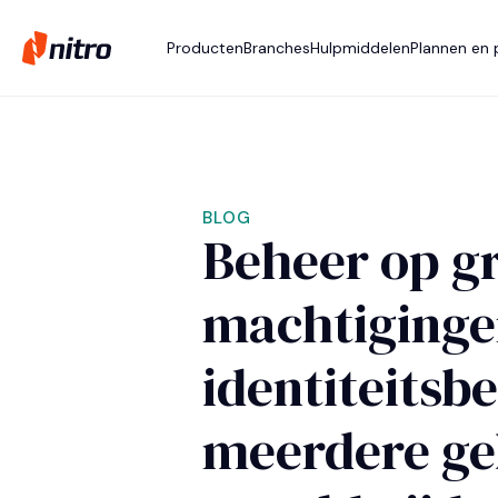
Producten
Branches
Hulpmiddelen
Plannen en p
BLOG
Beheer op gr
machtiginge
identiteitsb
meerdere ge