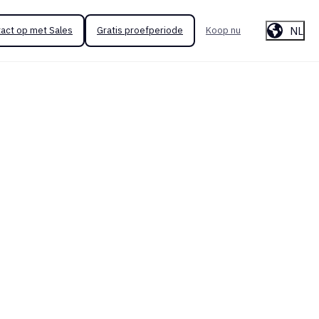
NL
act op met Sales
Gratis proefperiode
Koop nu