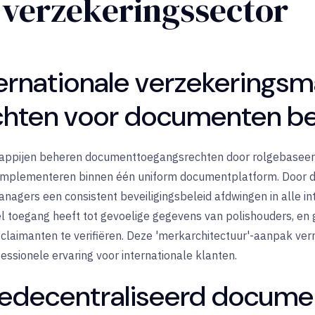
 verzekeringssector
ernationale verzekerings
chten voor documenten b
happijen beheren documenttoegangsrechten door rolgebaseer
te implementeren binnen één uniform documentplatform. Door de
anagers een consistent beveiligingsbeleid afdwingen in alle in
l toegang heeft tot gevoelige gegevens van polishouders, e
claimanten te verifiëren. Deze 'merkarchitectuur'-aanpak verm
fessionele ervaring voor internationale klanten.
 gedecentraliseerd docum