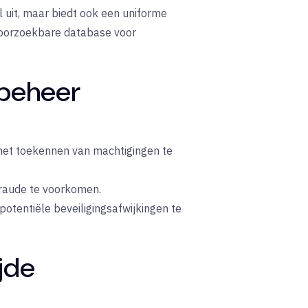
el uit, maar biedt ook een uniforme
 doorzoekbare database voor
tbeheer
het toekennen van machtigingen te
fraude te voorkomen.
tentiële beveiligingsafwijkingen te
jde