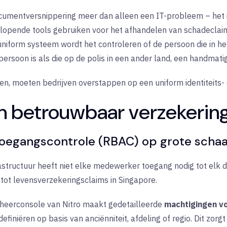
cumentversnippering meer dan alleen een IT-probleem – het is
nlopende tools gebruiken voor het afhandelen van schadeclaim
n uniform systeem wordt het controleren of de persoon die in 
rsoon is als die op de polis in een ander land, een handmatig
en, moeten bedrijven overstappen op een uniform identiteits-
an betrouwbaar verzekeri
oegangscontrole (RBAC) op grote schaa
astructuur heeft niet elke medewerker toegang nodig tot elk
tot levensverzekeringsclaims in Singapore.
heerconsole van Nitro maakt gedetailleerde
machtigingen v
finiëren op basis van anciënniteit, afdeling of regio. Dit zorg