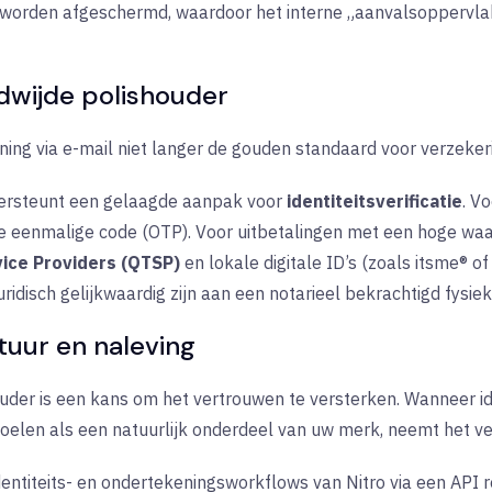
orden afgeschermd, waardoor het interne „aanvalsoppervlak
ldwijde polishouder
ing via e-mail niet langer de gouden standaard voor verzekeri
ersteunt een gelaagde aanpak voor
identiteitsverificatie
. V
e eenmalige code (OTP). Voor uitbetalingen met een hoge waar
vice Providers (QTSP)
en lokale digitale ID’s (zoals itsme® o
ridisch gelijkwaardig zijn aan een notarieel bekrachtigd fysi
uur en naleving
er is een kans om het vertrouwen te versterken. Wanneer iden
len als een natuurlijk onderdeel van uw merk, neemt het ve
entiteits- en ondertekeningsworkflows van Nitro via een API 