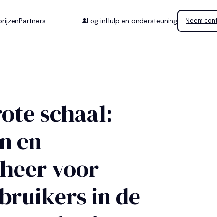
rijzen
Partners
Log in
Hulp en ondersteuning
Neem cont
ote schaal:
n en
eheer voor
bruikers in de