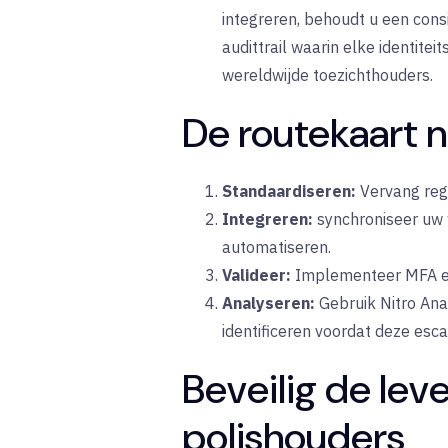
integreren, behoudt u een con
audittrail waarin elke identit
wereldwijde toezichthouders.
De routekaart 
Standaardiseren:
Vervang regi
Integreren:
synchroniseer uw 
automatiseren.
Valideer:
Implementeer MFA en 
Analyseren:
Gebruik Nitro Ana
identificeren voordat deze esca
Beveilig de le
polishouders