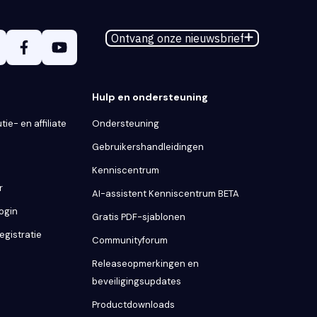
Ontvang onze nieuwsbrief
Hulp en ondersteuning
tie- en affiliate
Ondersteuning
Gebruikershandleidingen
Kenniscentrum
r
AI-assistent Kenniscentrum BETA
Login
Gratis PDF-sjablonen
egistratie
Communityforum
Releaseopmerkingen en
beveiligingsupdates
Productdownloads