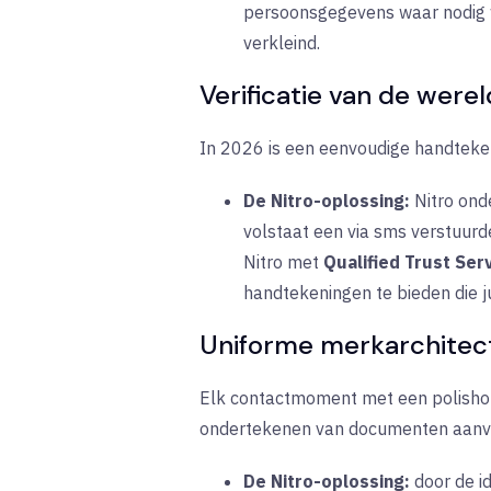
persoonsgegevens waar nodig w
verkleind.
Verificatie van de were
In 2026 is een eenvoudige handteken
De Nitro-oplossing:
Nitro ond
volstaat een via sms verstuurd
Nitro met
Qualified Trust Ser
handtekeningen te bieden die ju
Uniforme merkarchitect
Elk contactmoment met een polishoud
ondertekenen van documenten aanvoe
De Nitro-oplossing:
door de id