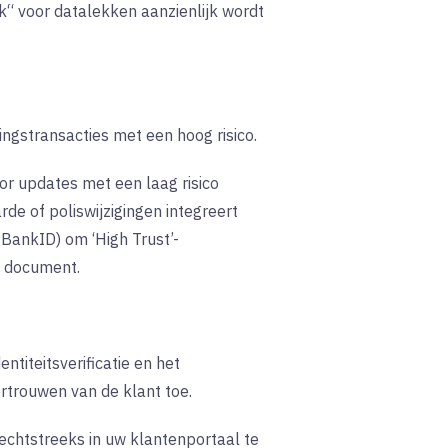
“ voor datalekken aanzienlijk wordt
ngstransacties met een hoog risico.
oor updates met een laag risico
de of poliswijzigingen integreert
f BankID) om ‘High Trust’-
ek document.
titeitsverificatie en het
rtrouwen van de klant toe.
rechtstreeks in uw klantenportaal te