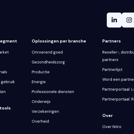
 segment
Oplossingen per branche
Partners
arket
Onroerend goed
Reseller-, distribu
partners
Gezondheidszorg
Partnerlijst
nals
Productie
Word een partne
k gebruik
Energie
Partnerportaal: 
ten
Professionele diensten
Partnerportaal: R
Onderwijs
tools
Verzekeringen
Over
Overheid
Over Nitro