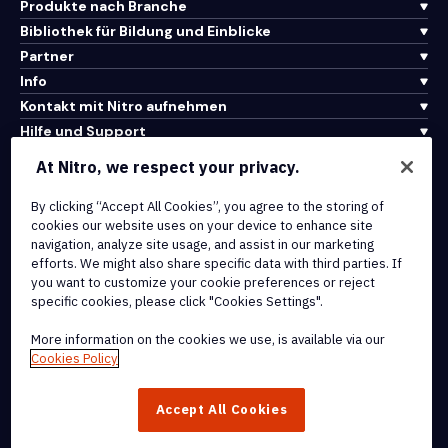
Produkte nach Branche
Bibliothek für Bildung und Einblicke
Partner
Info
Kontakt mit Nitro aufnehmen
Hilfe und Support
At Nitro, we respect your privacy.
Integrationen und API-Konnektivität
By clicking “Accept All Cookies”, you agree to the storing of
Nutzungsbedingungen
cookies our website uses on your device to enhance site
Cookie-Richtlinie
navigation, analyze site usage, and assist in our marketing
Copyright-Richtlinie
efforts. We might also share specific data with third parties. If
Alle Bedingungen und Richtlinien
you want to customize your cookie preferences or reject
specific cookies, please click "Cookies Settings".
© 2026 Nitro Software, Inc. Alle Rechte vorbehalten.
More information on the cookies we use, is available via our
Cookies Policy
Nitro, das Nitro-Logo, Nitro Productivity Platform, Nitro PDF Pro,
Nitro Sign und Nitro Analytics sind Marken und/oder eingetragene
Accept All Cookies
Marken von Nitro Software, Inc. oder seinen verbundenen
Unternehmen in den Vereinigten Staaten und/oder anderen Ländern.