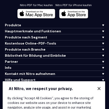
Nitro PDF für Mac kaufen
Nitro PDF für iPhone kaufen
Produkte
Hauptmerkmale und Funktionen
Produkte nach Segment
Kostenlose Online-PDF-Tools
Produkte nach Branche
Bibliothek für Bildung und Einblicke
Partner
Info
Kontakt mit Nitro aufnehmen
Hilfe und Support
At Nitro, we respect your privacy.
Integrationen und API-Konnektivität
By clicking “Accept All Cookies”, you agree to the storing of
Nutzungsbedingungen
cookies our website uses on your device to enhance site
Cookie-Richtlinie
navigation, analyze site usage, and assist in our marketing
Copyright-Richtlinie