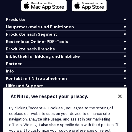
Produkte
Hauptmerkmale und Funktionen
Produkte nach Segment
Kostenlose Online-PDF-Tools
Produkte nach Branche
Bibliothek für Bildung und Einblicke
Partner
Info
Kontakt mit Nitro aufnehmen
Hilfe und Support
At Nitro, we respect your privacy.
Integrationen und API-Konnektivität
By clicking “Accept All Cookies”, you agree to the storing of
Nutzungsbedingungen
cookies our website uses on your device to enhance site
Cookie-Richtlinie
navigation, analyze site usage, and assist in our marketing
Copyright-Richtlinie
efforts. We might also share specific data with third parties. If
Alle Bedingungen und Richtlinien
you want to customize your cookie preferences or reject