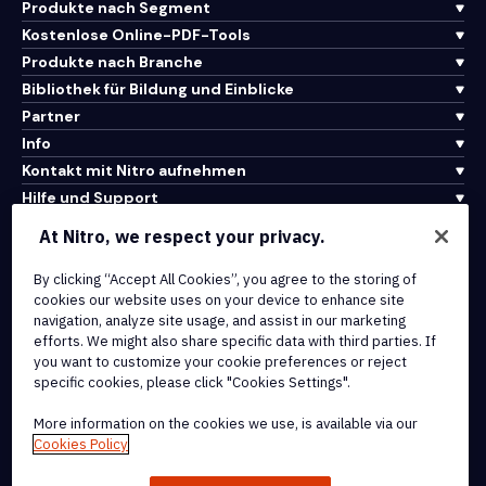
Produkte nach Segment
Kostenlose Online-PDF-Tools
Produkte nach Branche
Bibliothek für Bildung und Einblicke
Partner
Info
Kontakt mit Nitro aufnehmen
Hilfe und Support
At Nitro, we respect your privacy.
Integrationen und API-Konnektivität
By clicking “Accept All Cookies”, you agree to the storing of
Nutzungsbedingungen
cookies our website uses on your device to enhance site
Cookie-Richtlinie
navigation, analyze site usage, and assist in our marketing
Copyright-Richtlinie
efforts. We might also share specific data with third parties. If
Alle Bedingungen und Richtlinien
you want to customize your cookie preferences or reject
specific cookies, please click "Cookies Settings".
© 2026 Nitro Software, Inc. Alle Rechte vorbehalten.
More information on the cookies we use, is available via our
Cookies Policy
Nitro, das Nitro-Logo, Nitro Productivity Platform, Nitro PDF Pro,