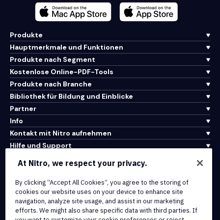
Produkte
Hauptmerkmale und Funktionen
Produkte nach Segment
Kostenlose Online-PDF-Tools
Produkte nach Branche
Bibliothek für Bildung und Einblicke
Partner
Info
Kontakt mit Nitro aufnehmen
Hilfe und Support
At Nitro, we respect your privacy.
Integrationen und API-Konnektivität
By clicking “Accept All Cookies”, you agree to the storing of
Nutzungsbedingungen
cookies our website uses on your device to enhance site
Cookie-Richtlinie
navigation, analyze site usage, and assist in our marketing
Copyright-Richtlinie
efforts. We might also share specific data with third parties. If
Alle Bedingungen und Richtlinien
you want to customize your cookie preferences or reject