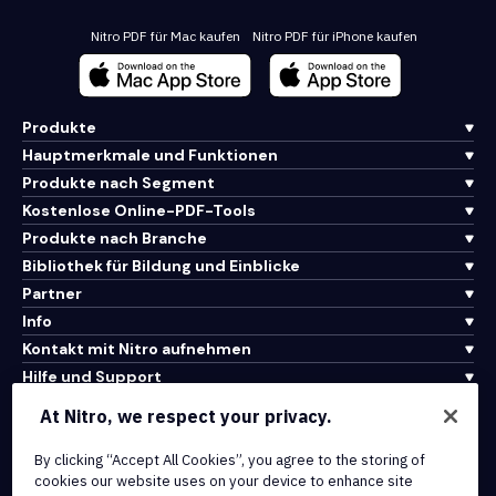
Nitro PDF für Mac kaufen
Nitro PDF für iPhone kaufen
Produkte
Hauptmerkmale und Funktionen
Produkte nach Segment
Kostenlose Online-PDF-Tools
Produkte nach Branche
Bibliothek für Bildung und Einblicke
Partner
Info
Kontakt mit Nitro aufnehmen
Hilfe und Support
At Nitro, we respect your privacy.
Integrationen und API-Konnektivität
By clicking “Accept All Cookies”, you agree to the storing of
Nutzungsbedingungen
cookies our website uses on your device to enhance site
Cookie-Richtlinie