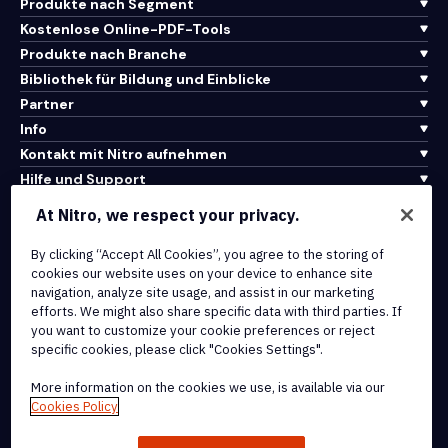
Produkte nach Segment
Kostenlose Online-PDF-Tools
Produkte nach Branche
Bibliothek für Bildung und Einblicke
Partner
Info
Kontakt mit Nitro aufnehmen
Hilfe und Support
At Nitro, we respect your privacy.
Integrationen und API-Konnektivität
Nutzungsbedingungen
By clicking “Accept All Cookies”, you agree to the storing of
cookies our website uses on your device to enhance site
Cookie-Richtlinie
navigation, analyze site usage, and assist in our marketing
Copyright-Richtlinie
efforts. We might also share specific data with third parties. If
Alle Bedingungen und Richtlinien
you want to customize your cookie preferences or reject
specific cookies, please click "Cookies Settings".
© 2026 Nitro Software, Inc. Alle Rechte vorbehalten.
More information on the cookies we use, is available via our
Cookies Policy
Nitro, das Nitro-Logo, Nitro Productivity Platform, Nitro PDF Pro,
Nitro Sign und Nitro Analytics sind Marken und/oder eingetragene