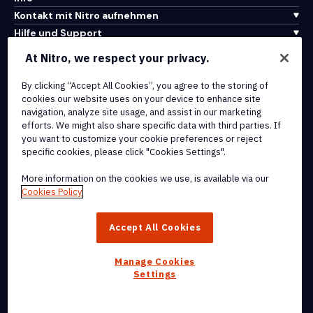
Kontakt mit Nitro aufnehmen
Hilfe und Support
At Nitro, we respect your privacy.
Integrationen und API-Konnektivität
Nutzungsbedingungen
By clicking “Accept All Cookies”, you agree to the storing of
cookies our website uses on your device to enhance site
Cookie-Richtlinie
navigation, analyze site usage, and assist in our marketing
Copyright-Richtlinie
efforts. We might also share specific data with third parties. If
Alle Bedingungen und Richtlinien
you want to customize your cookie preferences or reject
specific cookies, please click "Cookies Settings".
© 2026 Nitro Software, Inc. Alle Rechte vorbehalten.
More information on the cookies we use, is available via our
Cookies Policy
Nitro, das Nitro-Logo, Nitro Productivity Platform, Nitro PDF Pro,
Nitro Sign und Nitro Analytics sind Marken und/oder eingetragene
Accept All Cookies
Marken von Nitro Software, Inc. oder seinen verbundenen
Unternehmen in den Vereinigten Staaten und/oder anderen Ländern.
Manage Cookies
Settings