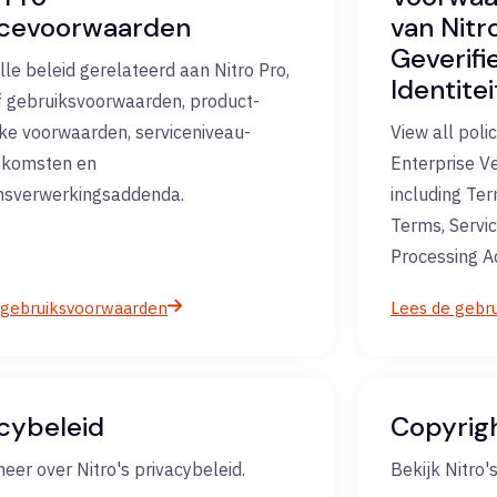
icevoorwaarden
van Nitr
Geverifi
lle beleid gerelateerd aan Nitro Pro,
Identite
ef gebruiksvoorwaarden, product-
eke voorwaarden, serviceniveau-
View all polic
nkomsten en
Enterprise Ve
nsverwerkingsaddenda.
including Ter
Terms, Servi
Processing 
 gebruiksvoorwaarden
Lees de gebr
acybeleid
Copyrig
eer over Nitro's privacybeleid.
Bekijk Nitro'