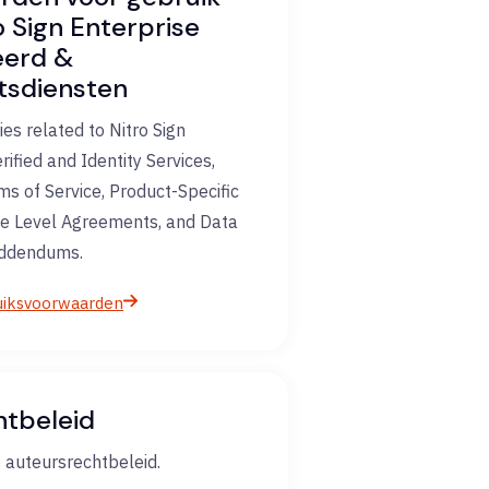
o Sign Enterprise
eerd &
itsdiensten
ies related to Nitro Sign
rified and Identity Services,
ms of Service, Product-Specific
ce Level Agreements, and Data
Addendums.
uiksvoorwaarden
htbeleid
s auteursrechtbeleid.