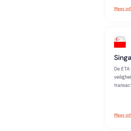
Meer in
Sing
De ETA i
veilighe
transact
Meer in