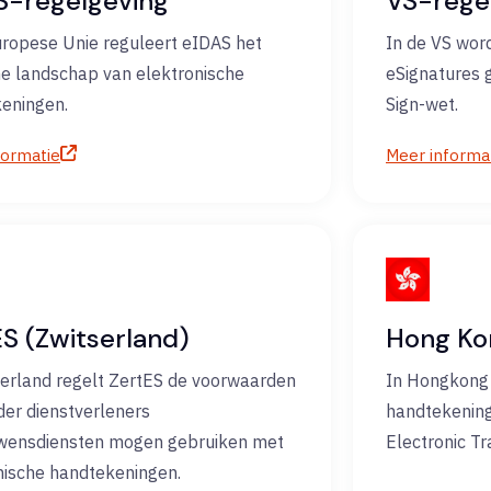
S-regelgeving
VS-rege
uropese Unie reguleert eIDAS het
In de VS word
che landschap van elektronische
eSignatures 
eningen.
Sign-wet.
formatie
Meer informa
S (Zwitserland)
Hong Ko
serland regelt ZertES de voorwaarden
In Hongkong 
er dienstverleners
handtekening
wensdiensten mogen gebruiken met
Electronic T
nische handtekeningen.