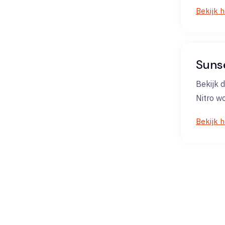
Bekijk h
Suns
Bekijk d
Nitro w
Bekijk h