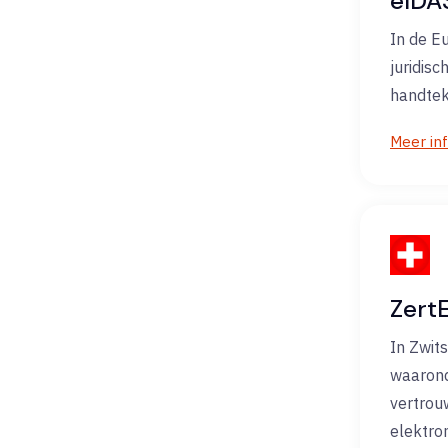
eIDA
In de E
juridis
handtek
Meer in
ZertE
In Zwit
waarond
vertrou
elektro