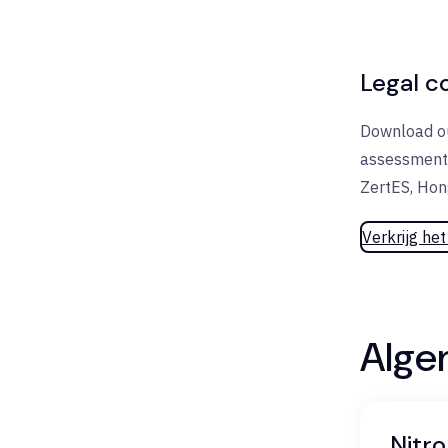
Legal c
​Download o
assessment 
ZertES, Hong
Verkrijg he
Alge
Nitro