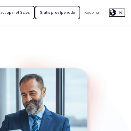
NL
act op met Sales
Gratis proefperiode
Koop nu