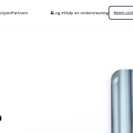
rijzen
Partners
Log in
Hulp en ondersteuning
Neem cont
o