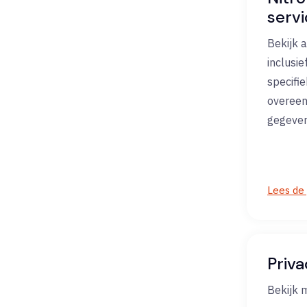
serv
Bekijk a
inclusi
specifi
overee
gegeve
Lees de
Priv
Bekijk m