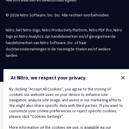
Alle voorwaarden en beleidsmaatregelen
© 2026 Nitro Software, Inc. Inc. Alle rechten voorbehouden.
Nitro, het Nitro-logo, Nitro Productivity Platform, Nitro PDF Pro, Nitro
Sign en Nitro Analytics zijn handelsmerken en/of geregistreerde
handelsmerken van Nitro Software, Inc. of haar
dochterondernemingen in de Verenigde Staten en/of andere
landen.
At Nitro, we respect your privacy.
By clicking “Accept All Cookies”, you agree to the storing of
cookies our website uses on your device to enhance site
navigation, analyze site usage, and assist in our marketing efforts.
We might also share specific data with third parties. If you want to
customize your cookie preferences or reject specific cookies,
please click "Cookies Settings".
More information on the cookies we use, is available via our